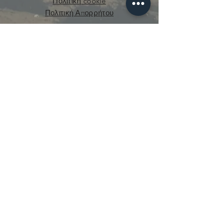
Πολιτική cookie
Πολιτική Απορρήτου
curious.mecanique@gmail.com
© 2021 από την Curious Mechanics