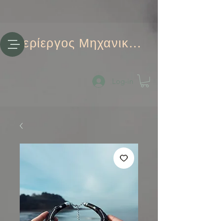
Περίεργος Μηχανικός
Log-in