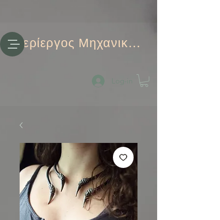
Περίεργος Μηχανικός
Log-in