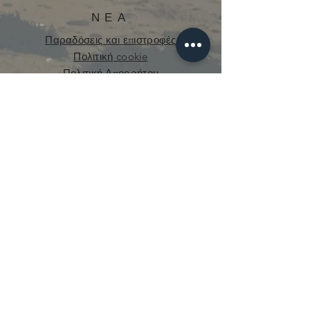
ΝΕΑ
Παραδόσεις και επιστροφές
Πολιτική cookie
Πολιτική Απορρήτου
curious.mecanique@gmail.com
© 2021 από την Curious Mechanics