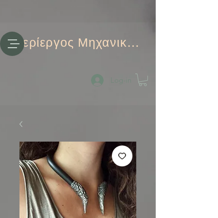
Περίεργος Μηχανικός
Log-in