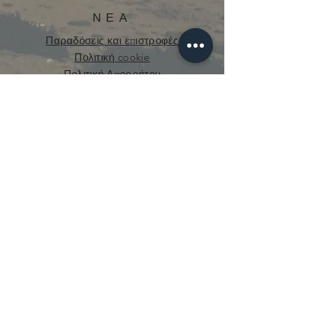
ΝΕΑ
Παραδόσεις και επιστροφές
Πολιτική cookie
Πολιτική Απορρήτου
curious.mecanique@gmail.com
© 2021 από την Curious Mechanics