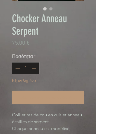
Chocker Anneau
Serpent
Τιμή
75,00 €
Ποσότητα
*
Εξαντλημένο
Ειδοποίηση όταν είναι διαθέσιμο
Collier ras de cou en cuir et anneau
écailles de serpent.
Chaque anneau est modélisé,