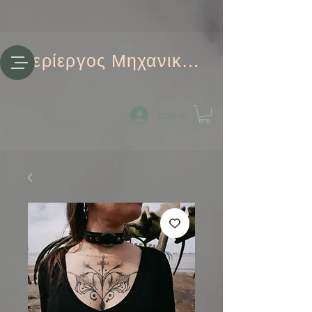
Περίεργος Μηχανικός
Log-in