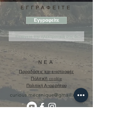
ΕΓΓΡΑΦΕΙΤΕ
Εγγραφείτε
ΝΕΑ
Παραδόσεις και επιστροφές
Πολιτική cookie
Πολιτική Απορρήτου
curious.mecanique@gmail.com