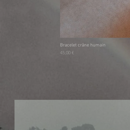
Bracelet crâne humain
Τιμή
45,00 €