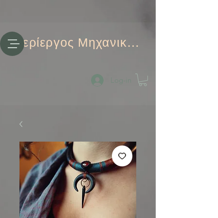
Περίεργος Μηχανικός
Log-in