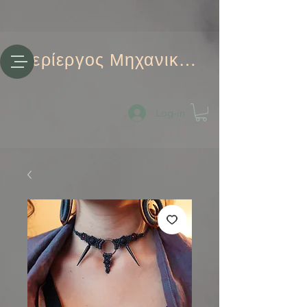
Περίεργος Μηχανικός
Log-in