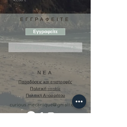
ΕΓΓΡΑΦΕΙΤΕ
Εγγραφείτε
ΝΕΑ
Παραδόσεις και επιστροφές
Πολιτική cookie
Πολιτική Απορρήτου
curious.mecanique@gmail.com