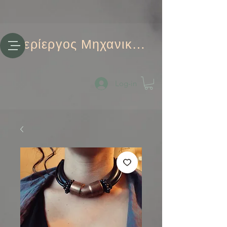
Περίεργος Μηχανικός
Log-in