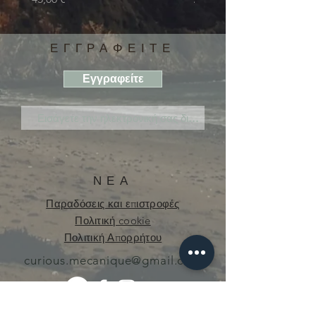
ΕΓΓΡΑΦΕΙΤΕ
Εγγραφείτε
ΝΕΑ
Παραδόσεις και επιστροφές
Πολιτική cookie
Πολιτική Απορρήτου
curious.mecanique@gmail.com