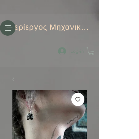
Περίεργος Μηχανικός
Log-in