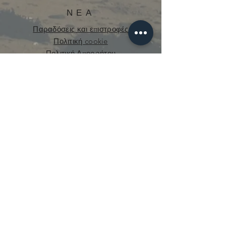
ΝΕΑ
Παραδόσεις και επιστροφές
Πολιτική cookie
Πολιτική Απορρήτου
curious.mecanique@gmail.com
© 2021 από την Curious Mechanics