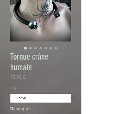
Torque crâne
humain
Τιμή
70,00 €
Taille
*
Ποσότητα
*