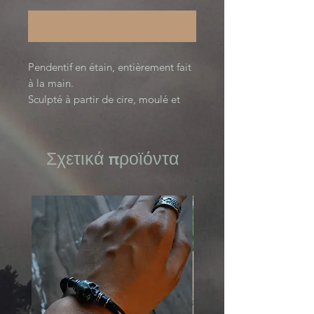
Ειδοποίηση όταν είναι διαθέσιμο
Pendentif en étain, entièrement fait
à la main.
Sculpté à partir de cire, moulé et
coulé avec de l’étain pur.
Surface texturée, patinée puis polie.
Cordon réglable en polyester ciré.
Σχετικά προϊόντα