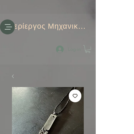
Περίεργος Μηχανικός
Log-in