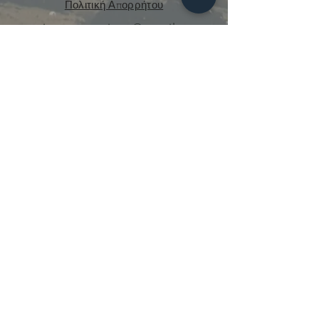
Πολιτική Απορρήτου
curious.mecanique@gmail.com
© 2021 από την Curious Mechanics