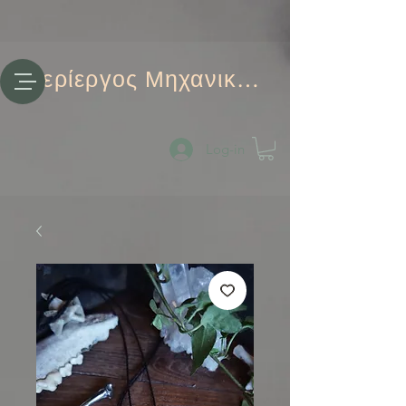
Περίεργος Μηχανικός
Log-in