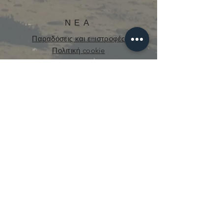
ΝΕΑ
Παραδόσεις και επιστροφές
Πολιτική cookie
Πολιτική Απορρήτου
curious.mecanique@gmail.com
© 2021 από την Curious Mechanics