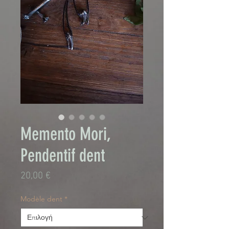
Memento Mori,
Pendentif dent
Τιμή
20,00 €
Modèle dent
*