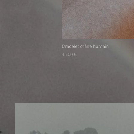
Bracelet crâne humain
Τιμή
45,00 €