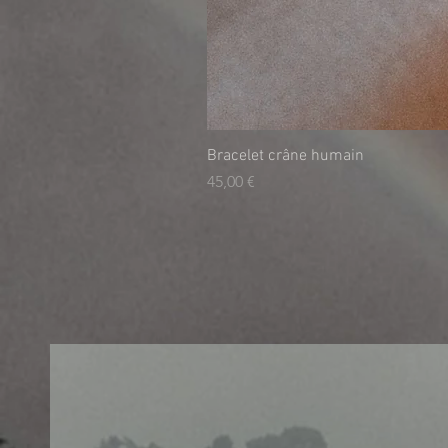
Bracelet crâne humain
Τιμή
45,00 €