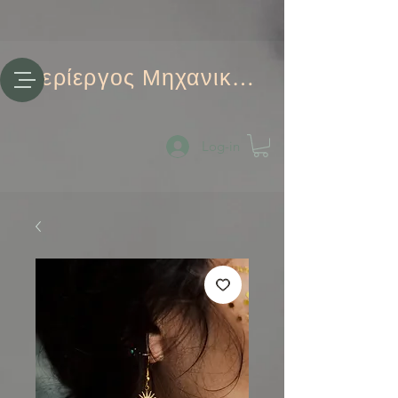
Περίεργος Μηχανικός
Log-in