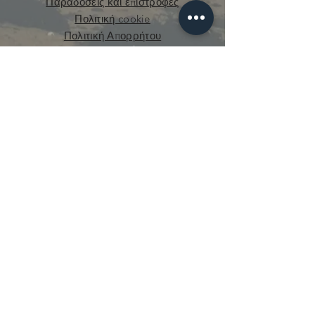
Παραδόσεις και επιστροφές
Πολιτική cookie
Πολιτική Απορρήτου
curious.mecanique@gmail.com
© 2021 από την Curious Mechanics