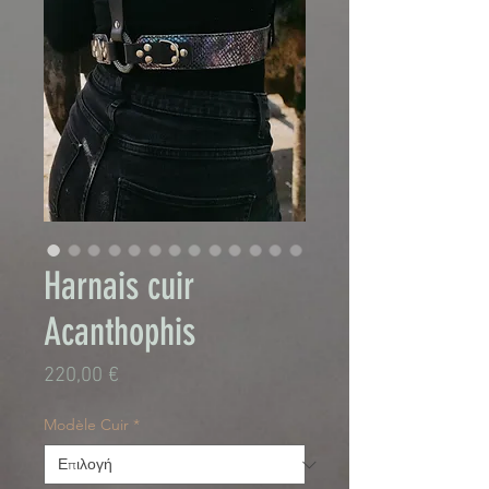
Harnais cuir
Acanthophis
Τιμή
220,00 €
Modèle Cuir
*