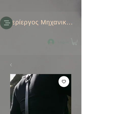
Περίεργος Μηχανικός
Log-in