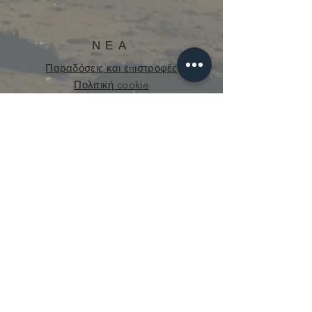
ΝΕΑ
Παραδόσεις και επιστροφές
Πολιτική cookie
Πολιτική Απορρήτου
curious.mecanique@gmail.com
© 2021 από την Curious Mechanics