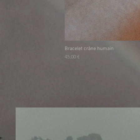
Bracelet crâne humain
Τιμή
45,00 €