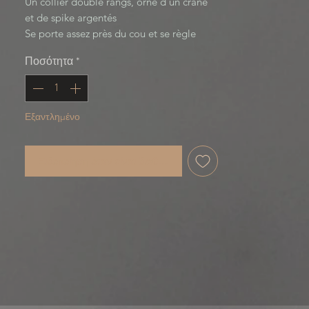
Un collier double rangs, orné d’un crane
et de spike argentés
Se porte assez près du cou et se règle
grâce à une chainette.
Ποσότητα
*
Last of Us Collection
Εξαντλημένο
Ειδοποίηση όταν είναι διαθέσιμο