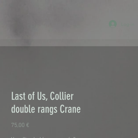
Log-in
Last of Us, Collier
double rangs Crane
Τιμή
75,00 €