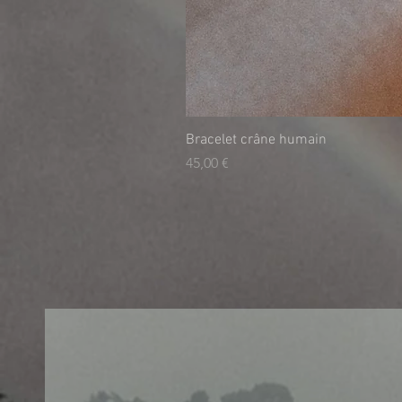
Bracelet crâne humain
Τιμή
45,00 €