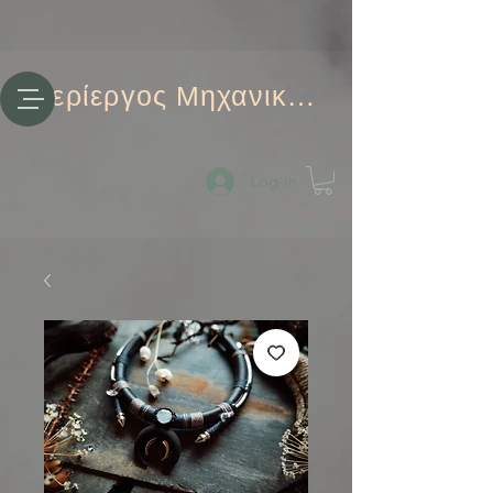
Περίεργος Μηχανικός
Log-in