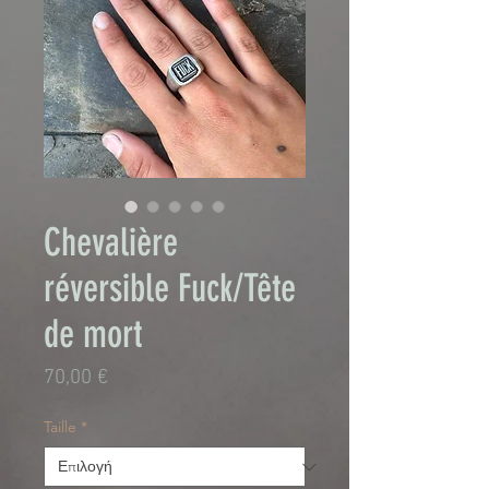
Chevalière
réversible Fuck/Tête
de mort
Τιμή
70,00 €
Taille
*