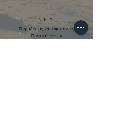
ΝΕΑ
Παραδόσεις και επιστροφές
Πολιτική cookie
Πολιτική Απορρήτου
curious.mecanique@gmail.com
© 2021 από την Curious Mechanics