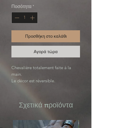
Ποσότητα
*
Προσθήκη στο καλάθι
Αγορά τώρα
Chevalière totalement faite à la
main.
Le décor est réversible.
Fuck d’un côté et crâne de l’autre.
En étain, surface patinée puis polie.
Vous avez le choix parmi trois tailles
Σχετικά προϊόντα
:
Petite : taille 58
8 1/4 US
Moyenne : taille 63