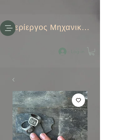
Περίεργος Μηχανικός
Log-in