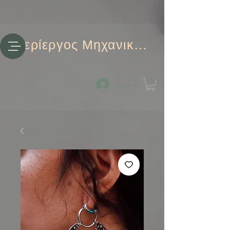
Περίεργος Μηχανικός
Log-in