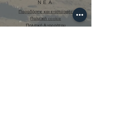
ΝΕΑ
Παραδόσεις και επιστροφές
Πολιτική cookie
Πολιτική Απορρήτου
curious.mecanique@gmail.com
© 2021 από την Curious Mechanics