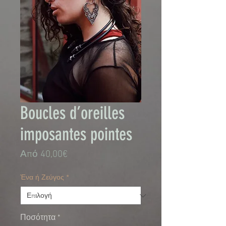
Boucles d’oreilles
imposantes pointes
Τιμή
Από
40,00€
Έκπτωσης
Ένα ή Ζεύγος
*
Ποσότητα
*