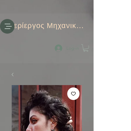
Περίεργος Μηχανικός
Log-in