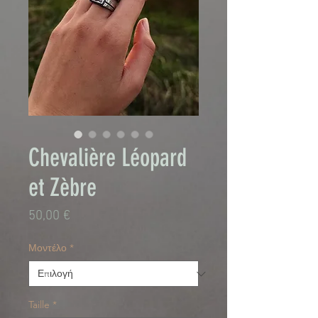
Chevalière Léopard
et Zèbre
Τιμή
50,00 €
Μοντέλο
*
Taille
*