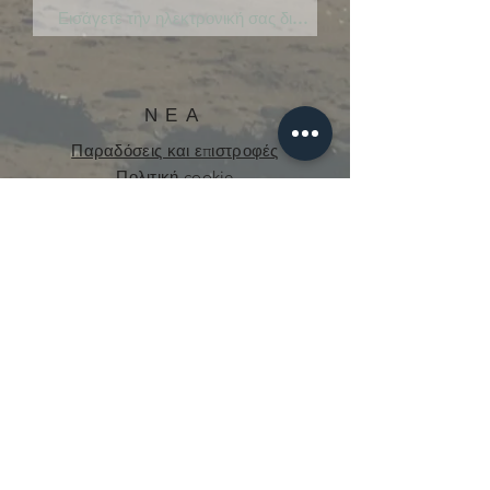
ΝΕΑ
Παραδόσεις και επιστροφές
Πολιτική cookie
Πολιτική Απορρήτου
curious.mecanique@gmail.com
© 2021 από την Curious Mechanics