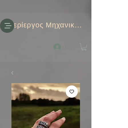
Περίεργος Μηχανικός
Log-in