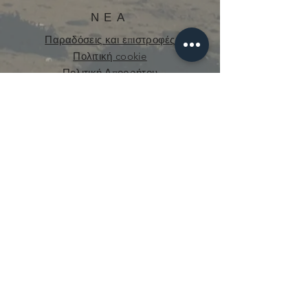
ΝΕΑ
Παραδόσεις και επιστροφές
Πολιτική cookie
Πολιτική Απορρήτου
curious.mecanique@gmail.com
© 2021 από την Curious Mechanics