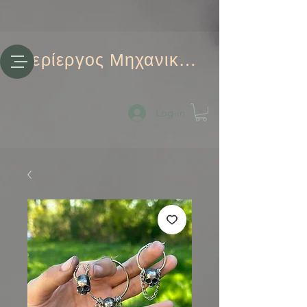
Περίεργος Μηχανικός
Log-in