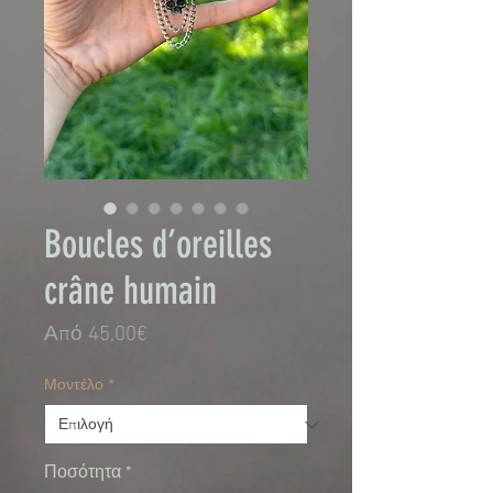
Boucles d’oreilles
crâne humain
Τιμή
Από
45,00€
Έκπτωσης
Μοντέλο
*
Ποσότητα
*