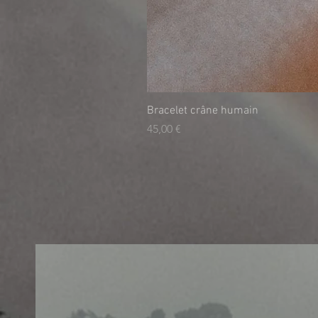
Bracelet crâne humain
Τιμή
45,00 €