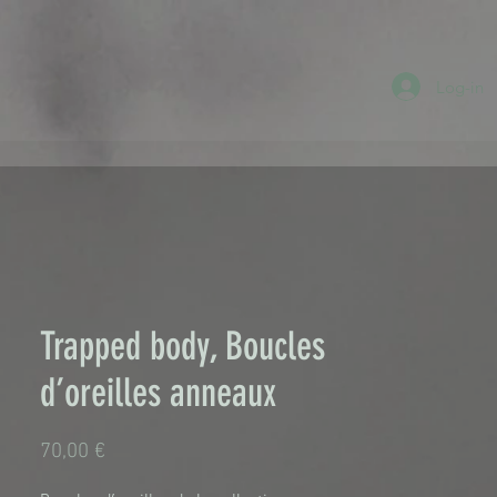
Log-in
Trapped body, Boucles
d’oreilles anneaux
Τιμή
70,00 €