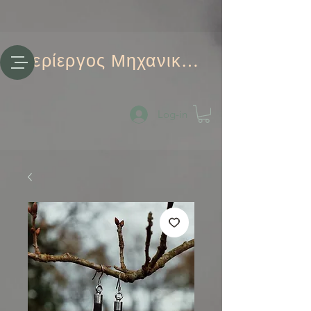
Περίεργος Μηχανικός
Log-in