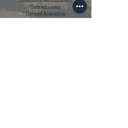
Πολιτική cookie
Πολιτική Απορρήτου
curious.mecanique@gmail.com
© 2021 από την Curious Mechanics