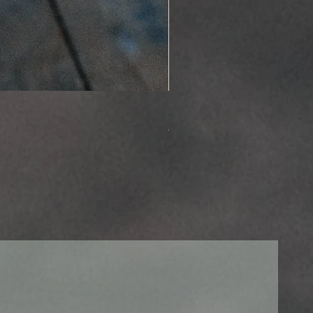
Boucles d’oreilles crâne huma
Τιμή Έκπτωσης
Από
45,00 €