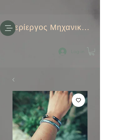
Περίεργος Μηχανικός
Log-in