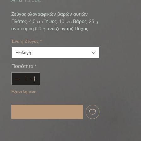
Τιμή
Από
13,00€
Έκπτωσης
Ζεύγος ολογραφικών βαρών αυτιών 
Πλάτος: 4,5 cm Ύψος: 10 cm Βάρος: 25 g 
ανά πόρπη (50 g ανά ζευγάρι) Πάχος 
δακτυλίου: 5 mm Alien Child Collection
Ένα ή Ζεύγος
*
Επιλογή
Ποσότητα
*
Εξαντλημένο
Ειδοποίηση όταν είναι διαθέσιμο