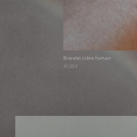
Bracelet crâne humain
Τιμή
45,00 €