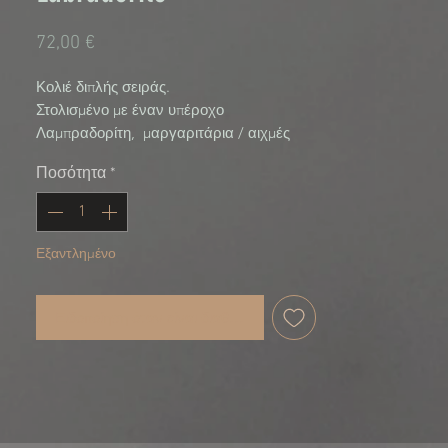
Τιμή
72,00 €
Κολιέ διπλής σειράς.
Στολισμένο με έναν υπέροχο
Λαμπραδορίτη, μαργαριτάρια / αιχμές
ασημί και μαύρες και ολογραφικές ρίγες
Ποσότητα
*
Συλλογή Alien Child
Εξαντλημένο
Ειδοποίηση όταν είναι διαθέσιμο