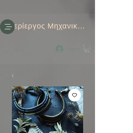
Περίεργος Μηχανικός
Log-in