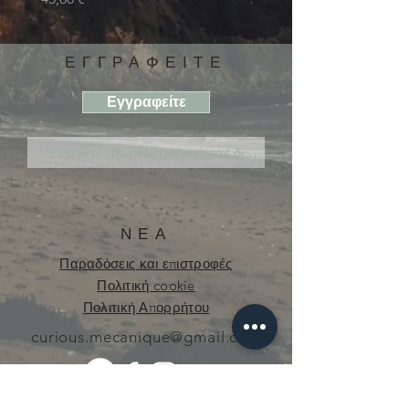
ΕΓΓΡΑΦΕΙΤΕ
Εγγραφείτε
ΝΕΑ
Παραδόσεις και επιστροφές
Πολιτική cookie
Πολιτική Απορρήτου
curious.mecanique@gmail.com