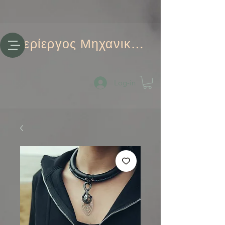
Περίεργος Μηχανικός
Log-in