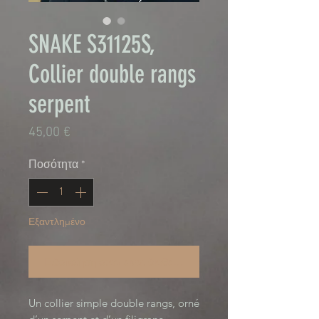
SNAKE S31125S,
Collier double rangs
serpent
Τιμή
45,00 €
Ποσότητα
*
Εξαντλημένο
Ειδοποίηση όταν είναι διαθέσιμο
Un collier simple double rangs, orné