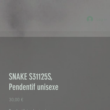
Log-in
SNAKE S31125S,
Pendentif unisexe
Τιμή
30,00 €