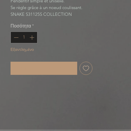
Pendentif simple et unisexe.
Se règle grâce à un noeud coulissant.
SNAKE S31125S COLLECTION
Ποσότητα
*
Εξαντλημένο
Ειδοποίηση όταν είναι διαθέσιμο