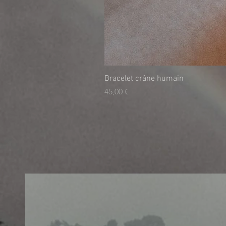
Bracelet crâne humain
Τιμή
45,00 €