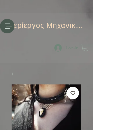
Περίεργος Μηχανικός
Log-in