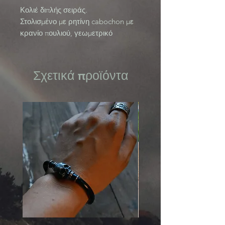
Κολιέ διπλής σειράς.
Στολισμένο με ρητίνη cabochon με
κρανίο πουλιού, γεωμετρικό
φιλιγκράν και ασημένιες χάντρες.
Συλλογή Ereshkigal
Σχετικά προϊόντα