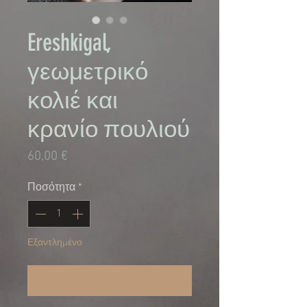
Ereshkigal,
γεωμετρικό
κολιέ και
κρανίο πουλιού
Τιμή
60,00 €
Ποσότητα
*
Εξαντλημένο
Ειδοποίηση όταν είναι διαθέσιμο