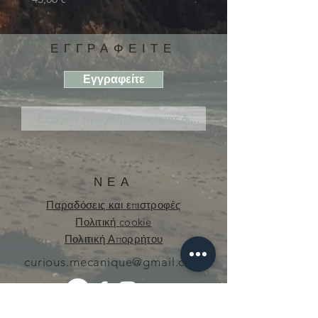
ΕΓΓΡΑΦΕΙΤΕ
Εγγραφείτε
ΝΕΑ
Παραδόσεις και επιστροφές
Πολιτική cookie
Πολιτική Απορρήτου
curious.mecanique@gmail.com