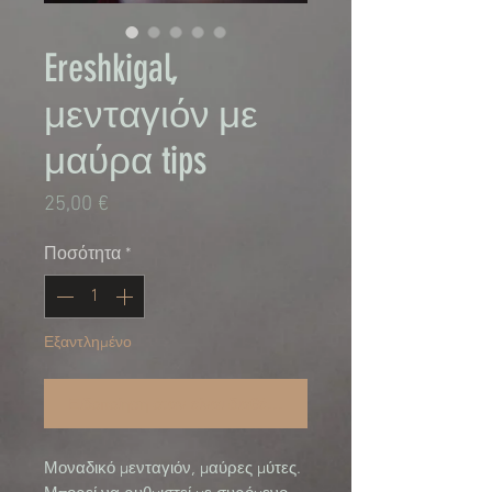
Ereshkigal,
μενταγιόν με
μαύρα tips
Τιμή
25,00 €
Ποσότητα
*
Εξαντλημένο
Ειδοποίηση όταν είναι διαθέσιμο
Μοναδικό μενταγιόν, μαύρες μύτες.