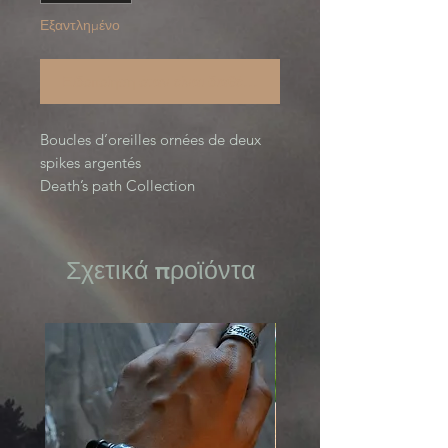
Εξαντλημένο
Ειδοποίηση όταν είναι διαθέσιμο
Boucles d’oreilles ornées de deux
spikes argentés
Death’s path Collection
Σχετικά προϊόντα