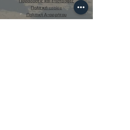
Παραδόσεις και επιστροφές
Πολιτική cookie
Πολιτική Απορρήτου
curious.mecanique@gmail.com
© 2021 από την Curious Mechanics