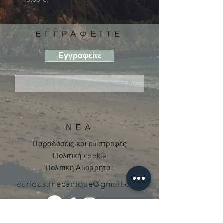
ΕΓΓΡΑΦΕΙΤΕ
Εγγραφείτε
ΝΕΑ
Παραδόσεις και επιστροφές
Πολιτική cookie
Πολιτική Απορρήτου
curious.mecanique@gmail.com