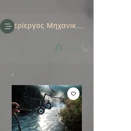
Περίεργος Μηχανικός
Log-in