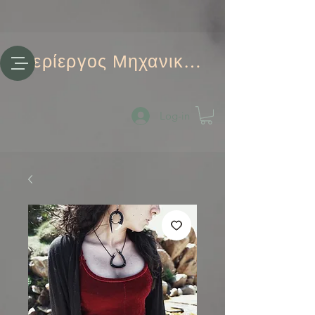
Περίεργος Μηχανικός
Log-in