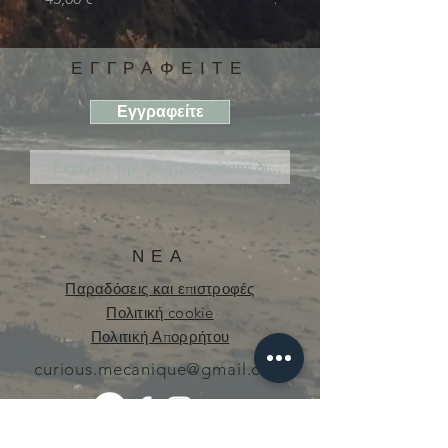
ΕΓΓΡΑΦΕΙΤΕ
Εγγραφείτε
ΝΕΑ
Παραδόσεις και επιστροφές
Πολιτική cookie
Πολιτική Απορρήτου
curious.mecanique@gmail.com