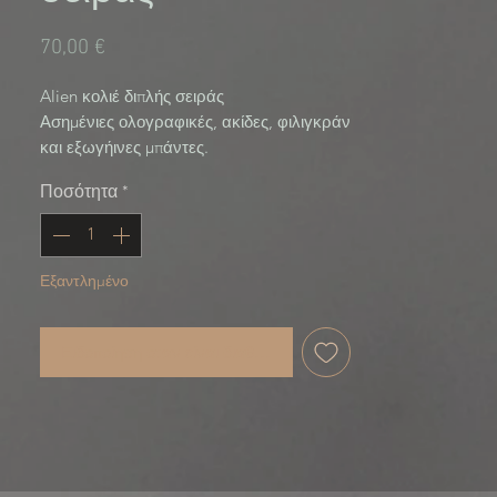
Τιμή
70,00 €
Alien κολιέ διπλής σειράς
Ασημένιες ολογραφικές, ακίδες, φιλιγκράν
και εξωγήινες μπάντες.
Συλλογή Alien Child
Ποσότητα
*
Εξαντλημένο
Ειδοποίηση όταν είναι διαθέσιμο