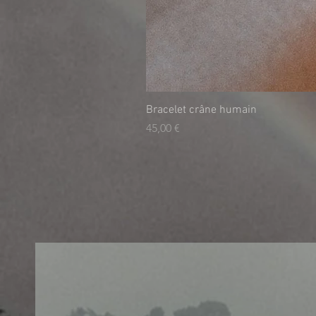
Bracelet crâne humain
Τιμή
45,00 €