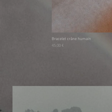
Bracelet crâne humain
Τιμή
45,00 €