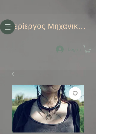
Περίεργος Μηχανικός
Log-in