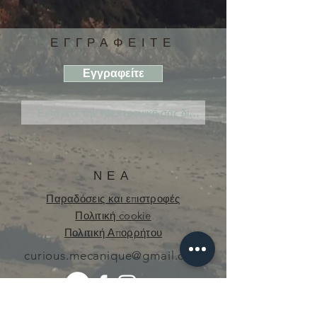
ΕΓΓΡΑΦΕΙΤΕ
Εγγραφείτε
ΝΕΑ
Παραδόσεις και επιστροφές
Πολιτική cookie
Πολιτική Απορρήτου
curious.mecanique@gmail.com