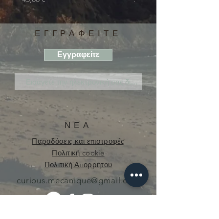
ΕΓΓΡΑΦΕΙΤΕ
Εγγραφείτε
ΝΕΑ
Παραδόσεις και επιστροφές
Πολιτική cookie
Πολιτική Απορρήτου
curious.mecanique@gmail.com