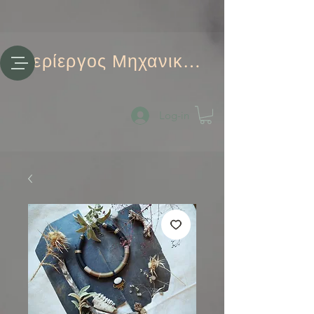
Περίεργος Μηχανικός
Log-in