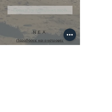
ΝΕΑ
Παραδόσεις και επιστροφές
Πολιτική cookie
Πολιτική Απορρήτου
curious.mecanique@gmail.com
© 2021 από την Curious Mechanics