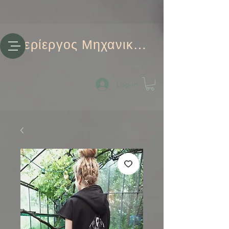
Περίεργος Μηχανικός
Log-in