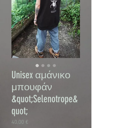
Unisex αμάνικο
μπουφάν
&quot;Selenotrope&
quot;
Τιμή
40,00 €