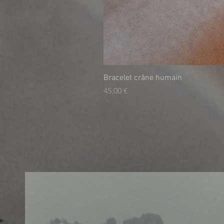
Bracelet crâne humain
Τιμή
45,00 €