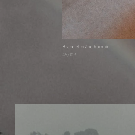
Bracelet crâne humain
Τιμή
45,00 €