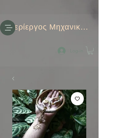
Περίεργος Μηχανικός
Log-in