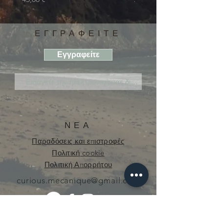
ΕΓΓΡΑΦΕΙΤΕ
Εγγραφείτε
ΝΕΑ
Παραδόσεις και επιστροφές
Πολιτική cookie
Πολιτική Απορρήτου
curious.mecanique@gmail.com