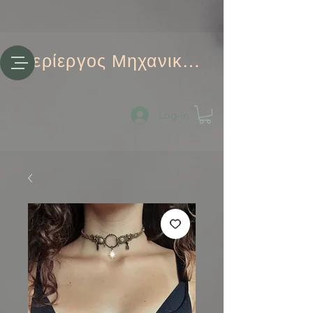
Περίεργος Μηχανικός
Log-in