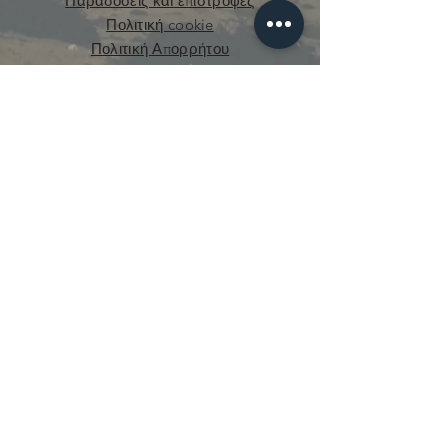
Παραδόσεις και επιστροφές
Πολιτική cookie
Πολιτική Απορρήτου
curious.mecanique@gmail.com
© 2021 από την Curious Mechanics