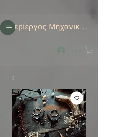
Περίεργος Μηχανικός
Log-in