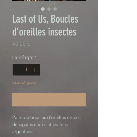
Last of Us, Boucles
d’oreilles insectes
Τιμή
40,00 €
Ποσότητα
*
Εξαντλημένο
Ειδοποίηση όταν είναι διαθέσιμο
Paire de boucles d’oreilles ornées
de cigales noires et chaînes
argentées.