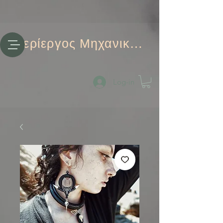
Περίεργος Μηχανικός
Log-in