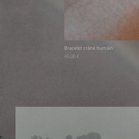
Bracelet crâne humain
Τιμή
45,00 €