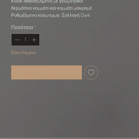
Κολιέ διακοσμημένο με γεωμετρικό 
δερμάτινο κομμάτι και κομμάτι μακραμέ 
Ρυθμιζόμενο κούμπωμα. Συλλογή Dark 
Fusion, σε συνεργασία με δημιουργία 
Ποσότητα
*
μαύρου κερασιού.
Εξαντλημένο
Ειδοποίηση όταν είναι διαθέσιμο