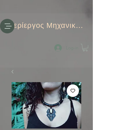
Περίεργος Μηχανικός
Log-in