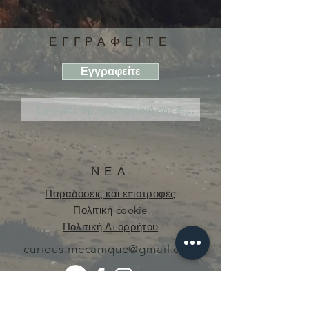
ΕΓΓΡΑΦΕΙΤΕ
Εγγραφείτε
ΝΕΑ
Παραδόσεις και επιστροφές
Πολιτική cookie
Πολιτική Απορρήτου
curious.mecanique@gmail.com